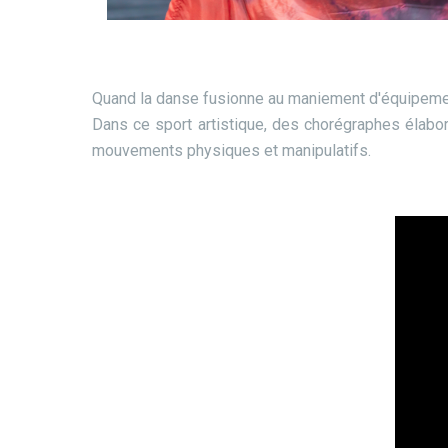
Quand la danse fusionne au maniement d'équipem
Dans ce sport artistique, des chorégraphes élabo
mouvements physiques et manipulatifs.