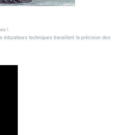
ues !
 éducateurs techniques travaillent la précision des