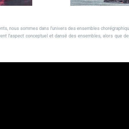
ents, nous sommes dans l'univers des ensembles chorégraphiq
rent l'aspect conceptuel et dansé des ensembles, alors que des